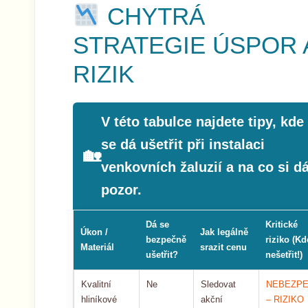
CHYTRÁ
STRATEGIE ÚSPOR 
RIZIK
V této tabulce najdete tipy, kde
se dá ušetřit při instalaci
venkovních žaluzií a na co si dá
pozor.
Dá se
Kritické
Úkon /
Jak legálně
bezpečně
riziko (Kd
Materiál
srazit cenu
ušetřit?
nešetřit!)
Kvalitní
Ne
Sledovat
NEBEZPE
hliníkové
akční
– RIZIKO