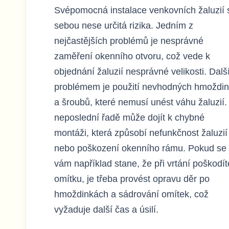
Svépomocná instalace venkovních žaluzií 
sebou nese určitá rizika. Jedním z
nejčastějších problémů je nesprávné
zaměření okenního otvoru, což vede k
objednání žaluzií nesprávné velikosti. Dal
problémem je použití nevhodných hmoždi
a šroubů, které nemusí unést váhu žaluzií.
neposlední řadě může dojít k chybné
montáži, která způsobí nefunkčnost žaluzií
nebo poškození okenního rámu. Pokud se
vám například stane, že při vrtání poškodít
omítku, je třeba provést opravu děr po
hmoždinkách a sádrování omítek, což
vyžaduje další čas a úsilí.