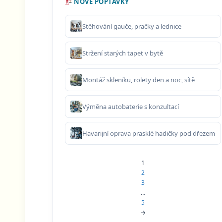
NOVÉ POPTÁVKY
Stěhování gauče, pračky a lednice
Stržení starých tapet v bytě
Montáž skleníku, rolety den a noc, sítě
Výměna autobaterie s konzultací
Havarijní oprava prasklé hadičky pod dřezem
1
2
3
…
5
→