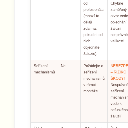
od
Chybně
profesionála
zaměřený
(mnozí to
otvor vede
dělají
objednání
zdarma,
žaluzií
pokud si od
nesprávné
nich
velikosti.
objednáte
žaluzie).
Seřízení
Ne
Požádejte o
NEBEZPE
mechanismů
seřízení
– RIZIKO
mechanismů
ŠKODY!
v rámci
Nesprávn
montáže.
seřízení
mechanis
vede k
nefunkčno
žaluzií.