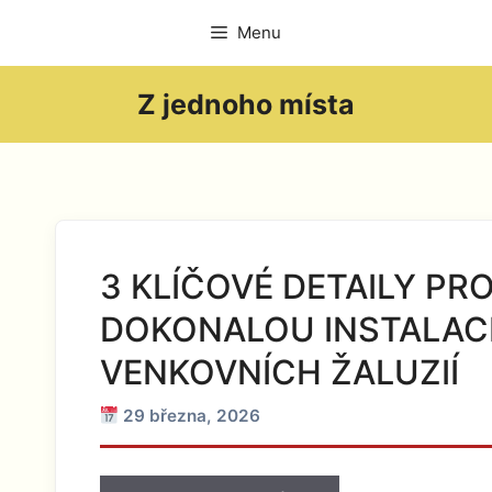
Přeskočit
Menu
na
obsah
Z jednoho místa
3 KLÍČOVÉ DETAILY PR
DOKONALOU INSTALAC
VENKOVNÍCH ŽALUZIÍ
29 března, 2026