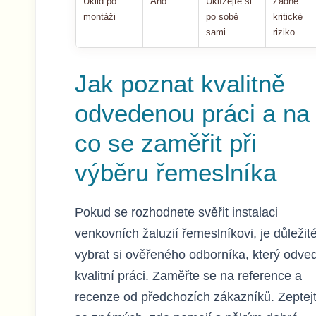
Úklid po
Ano
Uklízejte si
Žádné
montáži
po sobě
kritické
sami.
riziko.
Jak poznat kvalitně
odvedenou práci a na
co se zaměřit při
výběru řemeslníka
Pokud se rozhodnete svěřit instalaci
venkovních žaluzií řemeslníkovi, je důležit
vybrat si ověřeného odborníka, který odve
kvalitní práci. Zaměřte se na reference a
recenze od předchozích zákazníků. Zeptej