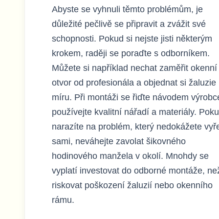
Abyste se vyhnuli těmto problémům, je
důležité pečlivě se připravit a zvážit své
schopnosti. Pokud si nejste jisti některým
krokem, raději se poraďte s odborníkem.
Můžete si například nechat zaměřit okenní
otvor od profesionála a objednat si žaluzie
míru. Při montáži se řiďte návodem výrobc
používejte kvalitní nářadí a materiály. Pok
narazíte na problém, který nedokážete vyře
sami, neváhejte zavolat šikovného
hodinového manžela v okolí. Mnohdy se
vyplatí investovat do odborné montáže, ne
riskovat poškození žaluzií nebo okenního
rámu.