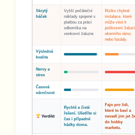
Skrytý
Vyšší počáteční
Riziko chybné
háček
náklady spojené s
instalace, které
platbou za práci
může vést k
odborníka na
poškození žaluzi
venkovní žaluzie.
okenního rámu
nebo fasády.
Výsledná
kvalita
Nervy a
stres
Časová
náročnost
Fajn pro lidi,
Rychlé a čisté
které to baví a
řešení. Ušetříte si
Verdikt
nevadí jim jet 3
čas i případné
do hobby
hádky doma.
marketu.