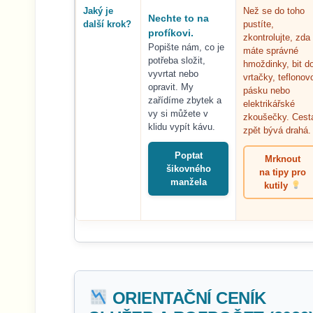
Jaký je
Než se do toho
Nechte to na
další krok?
pustíte,
profíkovi.
zkontrolujte, zda
Popište nám, co je
máte správné
potřeba složit,
hmoždinky, bit d
vyvrtat nebo
vrtačky, teflonov
opravit. My
pásku nebo
zařídíme zbytek a
elektrikářské
vy si můžete v
zkoušečky. Cest
klidu vypít kávu.
zpět bývá drahá.
Poptat
Mrknout
šikovného
na tipy pro
manžela
kutily
ORIENTAČNÍ CENÍK