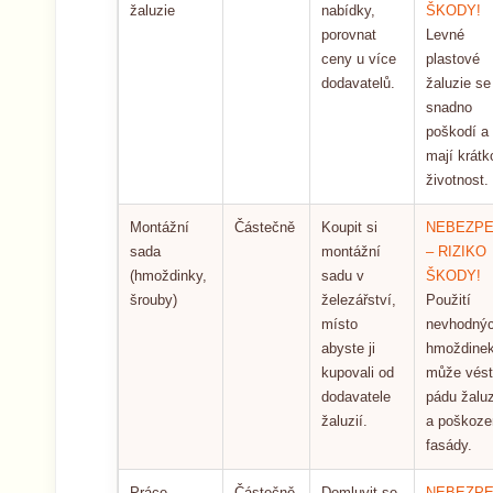
žaluzie
nabídky,
ŠKODY!
porovnat
Levné
ceny u více
plastové
dodavatelů.
žaluzie se
snadno
poškodí a
mají krátk
životnost.
Montážní
Částečně
Koupit si
NEBEZPE
sada
montážní
– RIZIKO
(hmoždinky,
sadu v
ŠKODY!
šrouby)
železářství,
Použití
místo
nevhodný
abyste ji
hmoždine
kupovali od
může vést
dodavatele
pádu žaluz
žaluzií.
a poškoze
fasády.
Práce
Částečně
Domluvit se
NEBEZPE