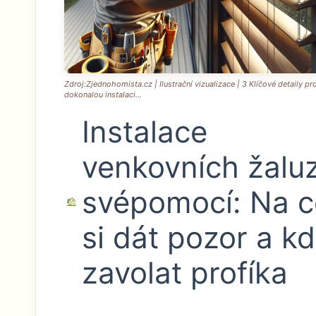
Zdroj:Zjednohomista.cz | Ilustrační vizualizace | 3 Klíčové detaily pr
dokonalou instalaci...
Instalace
venkovních žaluz
svépomocí: Na 
si dát pozor a k
zavolat profíka