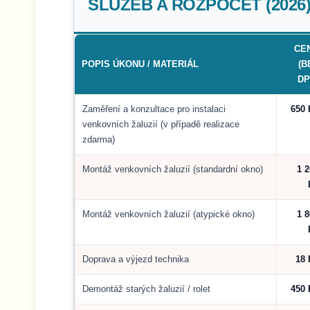
SLUŽEB A ROZPOČET (2026
CE
POPIS ÚKONU / MATERIÁL
(B
DP
Zaměření a konzultace pro instalaci
650 
venkovních žaluzií (v případě realizace
zdarma)
Montáž venkovních žaluzií (standardní okno)
1 
Montáž venkovních žaluzií (atypické okno)
1 
Doprava a výjezd technika
18 
Demontáž starých žaluzií / rolet
450 