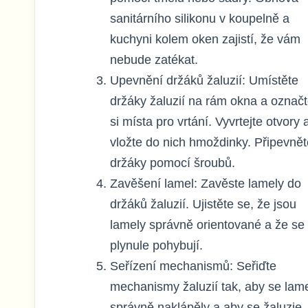
sanitárního silikonu v koupelně a
kuchyni kolem oken zajistí, že vám
nebude zatékat.
Upevnění držáků žaluzií: Umístěte
držáky žaluzií na rám okna a označ
si místa pro vrtání. Vyvrtejte otvory 
vložte do nich hmoždinky. Připevnět
držáky pomocí šroubů.
Zavěšení lamel: Zavěste lamely do
držáků žaluzií. Ujistěte se, že jsou
lamely správně orientované a že se
plynule pohybují.
Seřízení mechanismů: Seřiďte
mechanismy žaluzií tak, aby se lam
správně naklápěly a aby se žaluzie