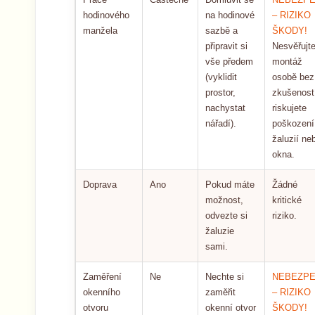
hodinového
na hodinové
– RIZIKO
manžela
sazbě a
ŠKODY!
připravit si
Nesvěřujt
vše předem
montáž
(vyklidit
osobě bez
prostor,
zkušenost
nachystat
riskujete
nářadí).
poškození
žaluzií ne
okna.
Doprava
Ano
Pokud máte
Žádné
možnost,
kritické
odvezte si
riziko.
žaluzie
sami.
Zaměření
Ne
Nechte si
NEBEZPE
okenního
zaměřit
– RIZIKO
otvoru
okenní otvor
ŠKODY!