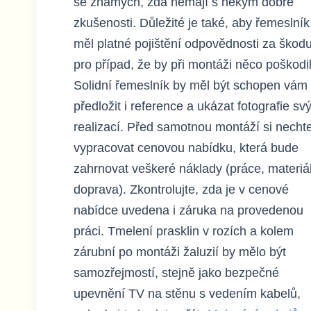
se známých, zda nemají s někým dobré
zkušenosti. Důležité je také, aby řemeslník
měl platné pojištění odpovědnosti za škodu
pro případ, že by při montáži něco poškodil
Solidní řemeslník by měl být schopen vám
předložit i reference a ukázat fotografie sv
realizací. Před samotnou montáží si necht
vypracovat cenovou nabídku, která bude
zahrnovat veškeré náklady (práce, materiál
doprava). Zkontrolujte, zda je v cenové
nabídce uvedena i záruka na provedenou
práci. Tmelení prasklin v rozích a kolem
zárubní po montáži žaluzií by mělo být
samozřejmostí, stejně jako bezpečné
upevnění TV na stěnu s vedením kabelů,