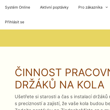
Přeskočit
Systém Online
Aktivní poptávky
Pro zákazníka
na
obsah
Přihlásit se
ČINNOST PRACOV
DRŽÁKŮ NA KOLA
Ušetřete si starosti a čas s instalací držák
s precizností a zajistí, že vaše kola budou 