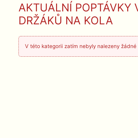
AKTUÁLNÍ POPTÁVKY V
DRŽÁKŮ NA KOLA
V této kategorii zatím nebyly nalezeny žádné 