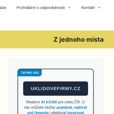
báze
Prohlášení o odpovědnosti
Kontakt
Z jednoho místa
TIP PRO VÁS
UKLIDOVEFIRMY.CZ
Moderní
AI tržiště
pro celou ČR. U
nás můžete služby
poptávat, nabízet
své řemeslo
i efektivně
inzerovat