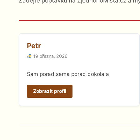
Zadejte poptávku na ZjednohoMísta.cz a my
Petr
19 března, 2026
Sam porad sama porad dokola a
Zobrazit profil