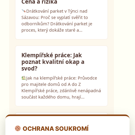
Cena a rizika
Drátkování parket v Týnci nad
Sázavou: Proč se vyplatí svěřit to
odborníkům? Drátkování parket je
proces, který dokáže staré a…
Klempířské práce: Jak
poznat kvalitní okap a
svod?
Jak na klempířské práce: Průvodce
pro majitele domů od A do Z
Klempířské práce, zdánlivě nenápadná
součást každého domu, hrají…
Čištění zámkové dlažby
WAP: Pozor na poškození a
OCHRANA SOUKROMÍ