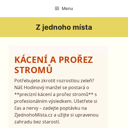
Přeskočit
Menu
na
obsah
Z jednoho místa
KÁCENÍ A PROŘEZ
STROMŮ
Potřebujete zkrotit rozrostlou zeleň?
Náš Hodinový manžel se postará o
**precizní kácení a prořez stromů** s
profesionálním výsledkem. Ušetřete si
čas a nervy – zadejte poptávku na
ZjednohoMísta.cz a užijte si upravenou
zahradu bez starostí.