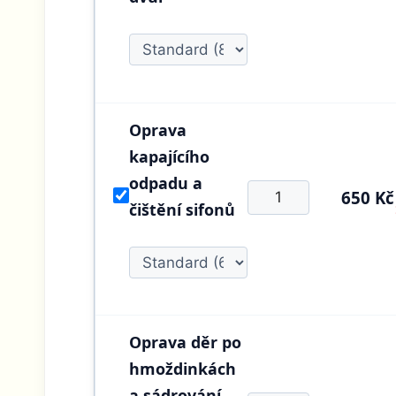
Oprava
kapajícího
odpadu a
650 Kč
čištění sifonů
Oprava děr po
hmoždinkách
a sádrování