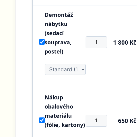
Demontáž
nábytku
(sedací
souprava,
1 800 Kč
postel)
Nákup
obalového
materiálu
650 Kč
(fólie, kartony)