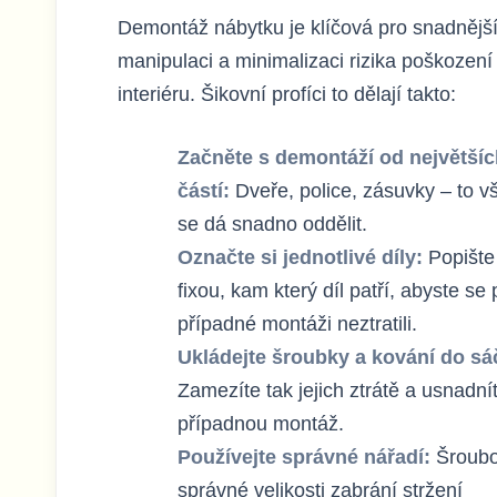
Demontáž nábytku je klíčová pro snadnějš
manipulaci a minimalizaci rizika poškození
interiéru. Šikovní profíci to dělají takto:
Začněte s demontáží od největšíc
částí:
Dveře, police, zásuvky – to v
se dá snadno oddělit.
Označte si jednotlivé díly:
Popište 
fixou, kam který díl patří, abyste se p
případné montáži neztratili.
Ukládejte šroubky a kování do sá
Zamezíte tak jejich ztrátě a usnadnít
případnou montáž.
Používejte správné nářadí:
Šroub
správné velikosti zabrání stržení