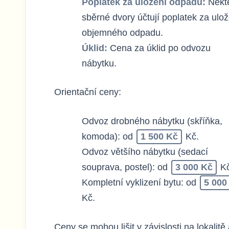
Poplatek za uložení odpadu:
Někt
sběrné dvory účtují poplatek za ulož
objemného odpadu.
Úklid:
Cena za úklid po odvozu
nábytku.
Orientační ceny:
Odvoz drobného nábytku (skříňka,
komoda): od
1 500 Kč
Kč.
Odvoz většího nábytku (sedací
souprava, postel): od
3 000 Kč
Kč
Kompletní vyklizení bytu: od
5 000
Kč.
Ceny se mohou lišit v závislosti na lokalitě