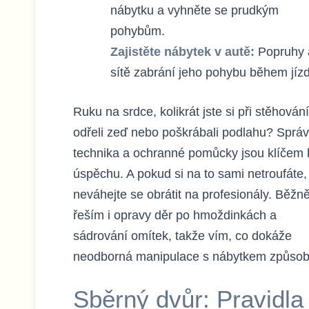
nábytku a vyhněte se prudkým
pohybům.
Zajistěte nábytek v autě:
Popruhy 
sítě zabrání jeho pohybu během jízd
Ruku na srdce, kolikrát jste si při stěhování
odřeli zeď nebo poškrábali podlahu? Sprá
technika a ochranné pomůcky jsou klíčem 
úspěchu. A pokud si na to sami netroufáte,
neváhejte se obrátit na profesionály. Běžn
řeším i opravy děr po hmoždinkách a
sádrování omítek, takže vím, co dokáže
neodborná manipulace s nábytkem způsobi
Sběrný dvůr: Pravidla