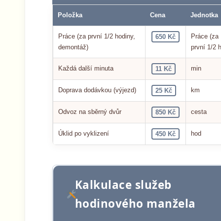
Položka
Cena
Jednotka
Práce (za první 1/2 hodiny,
Práce (za
650 Kč
demontáž)
první 1/2 
Každá další minuta
min
11 Kč
Doprava dodávkou (výjezd)
km
25 Kč
Odvoz na sběrný dvůr
cesta
850 Kč
Úklid po vyklizení
hod
450 Kč
Kalkulace služeb
hodinového manžela