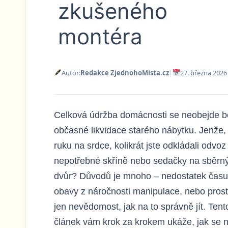
zkušeného
montéra
Autor:
Redakce ZjednohoMista.cz
|
27. března 2026
Celková údržba domácnosti se neobejde b
občasné likvidace starého nábytku. Jenže,
ruku na srdce, kolikrát jste odkládali odvoz
nepotřebné skříně nebo sedačky na sběrn
dvůr? Důvodů je mnoho – nedostatek času
obavy z náročnosti manipulace, nebo pros
jen nevědomost, jak na to správně jít. Tent
článek vám krok za krokem ukáže, jak se 