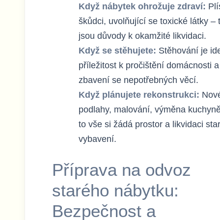
Když nábytek ohrožuje zdraví:
Plí
škůdci, uvolňující se toxické látky – 
jsou důvody k okamžité likvidaci.
Když se stěhujete:
Stěhování je ide
příležitost k pročištění domácnosti a
zbavení se nepotřebných věcí.
Když plánujete rekonstrukci:
Nov
podlahy, malování, výměna kuchyně
to vše si žádá prostor a likvidaci st
vybavení.
Příprava na odvoz
starého nábytku:
Bezpečnost a