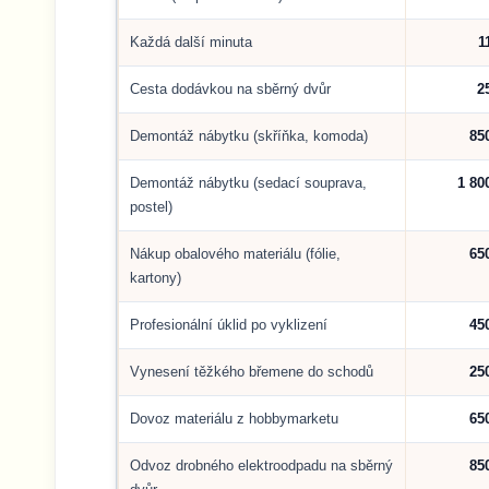
Každá další minuta
1
Cesta dodávkou na sběrný dvůr
2
Demontáž nábytku (skříňka, komoda)
85
Demontáž nábytku (sedací souprava,
1 80
postel)
Nákup obalového materiálu (fólie,
65
kartony)
Profesionální úklid po vyklizení
45
Vynesení těžkého břemene do schodů
25
Dovoz materiálu z hobbymarketu
65
Odvoz drobného elektroodpadu na sběrný
85