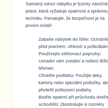
Samotný odvoz nábytku je fyzicky náročná
práce, která vyžaduje opatrnost a správno
techniku. Pamatujte, že bezpečnost je na
prvním místě!
Zabalte nábytek do fólie:
Ochránít
před prachem, vlhkostí a poškrábán
Používejte stěhovací popruhy:
Usnadní vám zvedání a nošení těžk
břemen.
Chraňte podlahu:
Použijte deky,
kartony nebo speciální podložky, ab
předešli poškození podlahy.
Buďte opatrní při průchodu dveřm
schodišti:
Zkontrolujte si rozměry