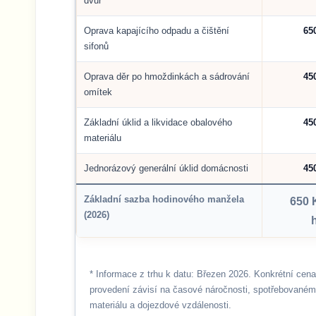
dvůr
Oprava kapajícího odpadu a čištění
65
sifonů
Oprava děr po hmoždinkách a sádrování
45
omítek
Základní úklid a likvidace obalového
45
materiálu
Jednorázový generální úklid domácnosti
45
Základní sazba hodinového manžela
650 
(2026)
* Informace z trhu k datu: Březen 2026. Konkrétní cena
provedení závisí na časové náročnosti, spotřebovaném
materiálu a dojezdové vzdálenosti.