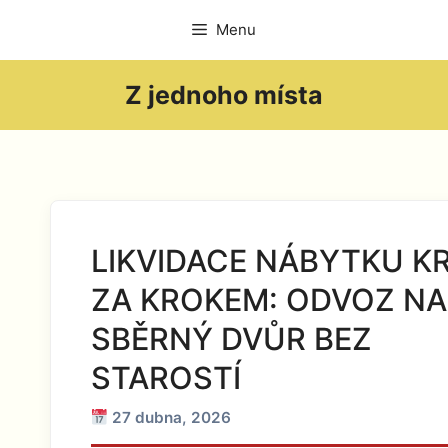
Přeskočit
Menu
na
obsah
Z jednoho místa
LIKVIDACE NÁBYTKU K
ZA KROKEM: ODVOZ NA
SBĚRNÝ DVŮR BEZ
STAROSTÍ
27 dubna, 2026