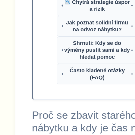
Chytrá strategie úspor
♦
♦
a rizik
Jak poznat solidní firmu
♦
♦
na odvoz nábytku?
Shrnutí: Kdy se do
výměny pustit sami a kdy
♦
♦
hledat pomoc
Často kladené otázky
♦
♦
(FAQ)
Proč se zbavit staréh
nábytku a kdy je čas 