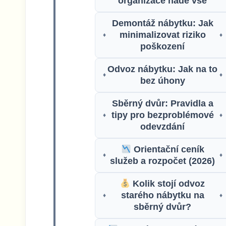
organizace nade vše
Demontáž nábytku: Jak
minimalizovat riziko
♦
♦
poškození
Odvoz nábytku: Jak na to
♦
♦
bez úhony
Sběrný dvůr: Pravidla a
tipy pro bezproblémové
♦
♦
odevzdání
Orientační ceník
♦
♦
služeb a rozpočet (2026)
Kolik stojí odvoz
starého nábytku na
♦
♦
sběrný dvůr?