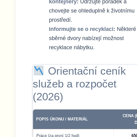
kontejnery:
Udržujte pořádek a
chovejte se ohleduplně k životnímu
prostředí.
Informujte se o recyklaci:
Některé
sběrné dvory nabízejí možnost
recyklace nábytku.
Orientační ceník
služeb a rozpočet
(2026)
CENA (
POPIS ÚKONU / MATERIÁL
D
Práce (za první 1/2 hod)
65