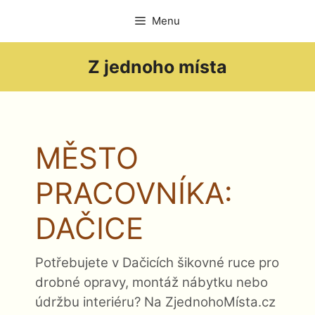
Přeskočit
Menu
na
obsah
Z jednoho místa
MĚSTO
PRACOVNÍKA:
DAČICE
Potřebujete v Dačicích šikovné ruce pro
drobné opravy, montáž nábytku nebo
údržbu interiéru? Na ZjednohoMísta.cz