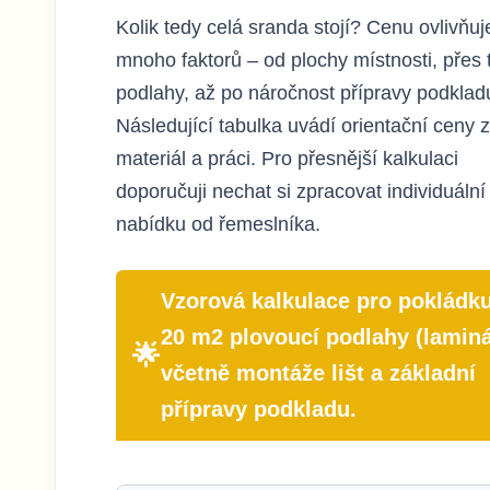
Kolik tedy celá sranda stojí? Cenu ovlivňuj
mnoho faktorů – od plochy místnosti, přes 
podlahy, až po náročnost přípravy podklad
Následující tabulka uvádí orientační ceny 
materiál a práci. Pro přesnější kalkulaci
doporučuji nechat si zpracovat individuální
nabídku od řemeslníka.
Vzorová kalkulace pro pokládk
20 m2 plovoucí podlahy (laminá
včetně montáže lišt a základní
přípravy podkladu.