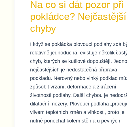
Na co si dát pozor při
pokládce? Nejčastější
chyby
I když se pokládka plovoucí podlahy zdá b
relativně jednoduchá, existuje několik čast
chyb, kterých se kutilové dopouštějí. Jedn
nejčastějších je nedostatečná příprava
podkladu. Nerovný nebo vlhký podklad mů
způsobit vrzání, deformace a zkrácení
životnosti podlahy. Další chybou je nedodr
dilatační mezery. Plovoucí podlaha „pracuj
vlivem teplotních změn a vlhkosti, proto je
nutné ponechat kolem stěn a u pevných