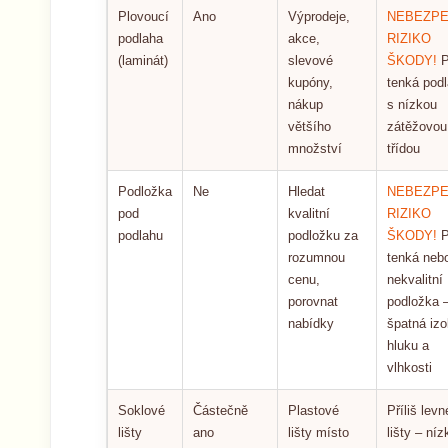
Plovoucí
Ano
Výprodeje,
NEBEZPE
podlaha
akce,
RIZIKO
(laminát)
slevové
ŠKODY!
P
kupóny,
tenká pod
nákup
s nízkou
většího
zátěžovou
množství
třídou
Podložka
Ne
Hledat
NEBEZPE
pod
kvalitní
RIZIKO
podlahu
podložku za
ŠKODY!
P
rozumnou
tenká neb
cenu,
nekvalitní
porovnat
podložka 
nabídky
špatná izo
hluku a
vlhkosti
Soklové
Částečně
Plastové
Příliš levn
lišty
ano
lišty místo
lišty – níz