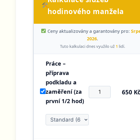
hodinového manžela
Ceny aktualizovány a garantovány pro:
Srp
2026
.
Tuto kalkulaci dnes využilo už
1
lidí.
Práce –
příprava
podkladu a
zaměření (za
650 K
první 1/2 hod)