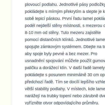
plovoucí podlahu. Jednotlivé pásy podložk
pokládejte s mírným překrytím a slepte je k
sobě lepicí páskou. První řadu lamel poklá
podél nejdelší stěny místnosti, s mezerou 
8-10 mm od stěny. Tuto mezeru zajistěte
pomocí distančních klínků. Jednotlivé lame
spojujte zámkovým systémem. Dbejte na t
aby spoje byly pevné a bez mezer. Pro
usnadnění spojování můžete použít gumo
paličku a dorážecí klín. V další řadě lamely
pokládejte s posunem minimálně 30 cm opr
předchozí řadě. Tím se docílí lepšího vzhl
větší stability podlahy. V místech, kde lame
narážejí na trubky topení nebo zárubně dve
vyřízněte otvor odpovídajícího průměru.