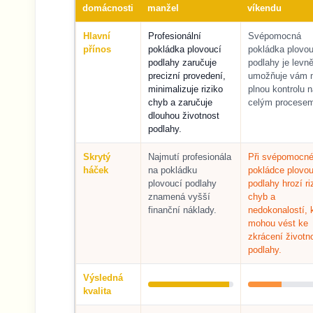
domácnosti
manžel
víkendu
Hlavní
Profesionální
Svépomocná
přínos
pokládka plovoucí
pokládka plovou
podlahy zaručuje
podlahy je levně
precizní provedení,
umožňuje vám 
minimalizuje riziko
plnou kontrolu 
chyb a zaručuje
celým procese
dlouhou životnost
podlahy.
Skrytý
Najmutí profesionála
Při svépomocn
háček
na pokládku
pokládce plovou
plovoucí podlahy
podlahy hrozí ri
znamená vyšší
chyb a
finanční náklady.
nedokonalostí, 
mohou vést ke
zkrácení životno
podlahy.
Výsledná
kvalita