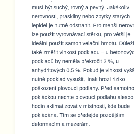
musí být suchý, rovný a pevný. Jakékoliv
nerovnosti, praskliny nebo zbytky starých
lepidel je nutné odstranit. Pro menší nerov
lze použít vyrovnávací stěrku, pro větší je
ideální použít samonivelační hmotu. Důleži
také změřit vlhkost podkladu – u betonový
podkladů by neměla překročit 2 %, u
anhydritových 0,5 %. Pokud je vlhkost vyšší
nutné podklad vysušit, jinak hrozí riziko
poškození plovoucí podlahy. Před samotn
pokládkou nechte plovoucí podlahu alespo
hodin aklimatizovat v místnosti, kde bude
pokládána. Tím se předejde pozdějším
deformacím a mezerám.