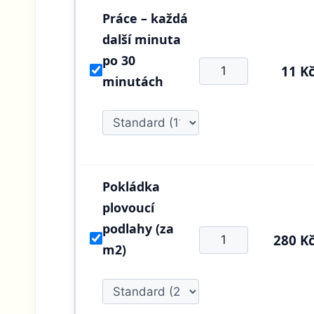
Práce – každá
další minuta
po 30
11 K
minutách
Pokládka
plovoucí
podlahy (za
280 K
m2)