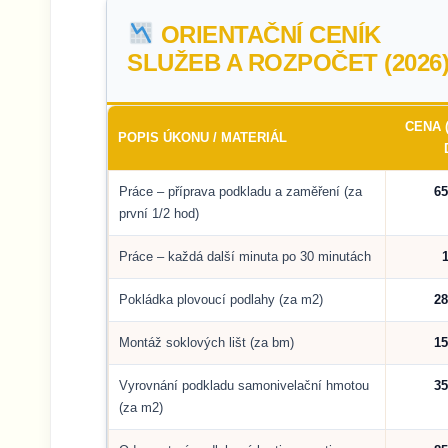
ORIENTAČNÍ CENÍK
SLUŽEB A ROZPOČET (2026
CENA 
POPIS ÚKONU / MATERIÁL
Práce – příprava podkladu a zaměření (za
65
první 1/2 hod)
Práce – každá další minuta po 30 minutách
Pokládka plovoucí podlahy (za m2)
28
Montáž soklových lišt (za bm)
15
Vyrovnání podkladu samonivelační hmotou
35
(za m2)