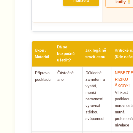
manžela
kutily
Dá se
Úkon /
Jak legálně
Kritické r
bezpečně
Materiál
srazit cenu
(Kde nešet
ušetřit?
Příprava
Částečně
Důkladné
NEBEZPE
podkladu
ano
zametení a
RIZIKO
vysátí,
ŠKODY!
menší
Vlhkost
nerovnosti
podkladu, 
vyrovnat
nerovnosti
stěrkou
nutná
svépomocí
profesioná
nivelace