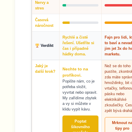
Nervy a
stres
Časová
náročnost
Rychlé a čisté
Fajn pro lidi, k
řešení. Ušetříte si
to baví a nevad
Verdikt
čas i případné
jim jet 3x do 
hádky doma.
marketu.
Jaký je
Než se do toho
Nechte to na
další krok?
pustíte, zkontrol
profíkovi.
zda máte správ
Popište nám, co je
hmoždinky, bit 
potřeba složit,
vrtačky, teflono
vyvrtat nebo opravit.
pásku nebo
My zařídíme zbytek
elektrikářské
a vy si můžete v
zkoušečky. Ces
klidu vypít kávu.
zpět bývá drahá
Poptat
Mrknout n
šikovného
tipy pro