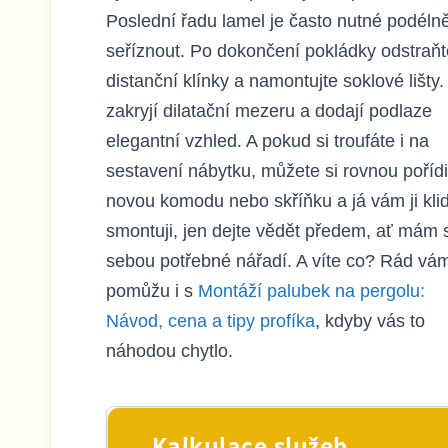
Poslední řadu lamel je často nutné podéln
seříznout. Po dokončení pokládky odstraňt
distanční klínky a namontujte soklové lišty.
zakryjí dilatační mezeru a dodají podlaze
elegantní vzhled. A pokud si troufáte i na
sestavení nábytku, můžete si rovnou pořídi
novou komodu nebo skříňku a já vám ji kli
smontuji, jen dejte vědět předem, ať mám 
sebou potřebné nářadí. A víte co? Rád vá
pomůžu i s
Montáží palubek na pergolu:
Návod, cena a tipy profíka
, kdyby vás to
náhodou chytlo.
Kalkulace služeb