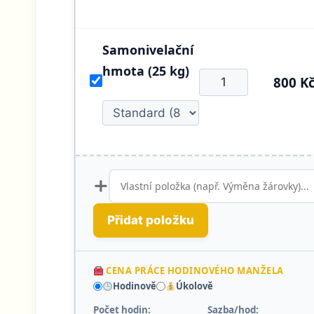
Samonivelační
hmota (25 kg)
800 K
Přidat položku
CENA PRÁCE HODINOVÉHO MANŽELA
Hodinově
Úkolově
Počet hodin:
Sazba/hod: