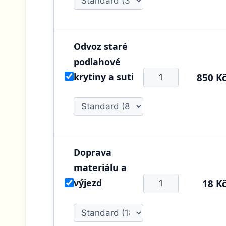
Odvoz staré
podlahové
krytiny a suti
850 K
Doprava
materiálu a
výjezd
18 K