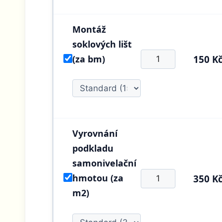
Montáž
soklových lišt
(za bm)
150 K
Vyrovnání
podkladu
samonivelační
hmotou (za
350 K
m2)