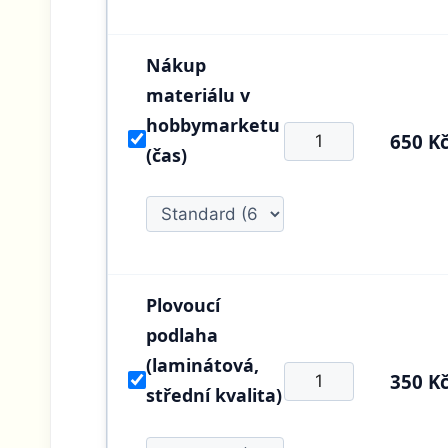
Nákup
materiálu v
hobbymarketu
650 K
(čas)
Plovoucí
podlaha
(laminátová,
350 K
střední kvalita)