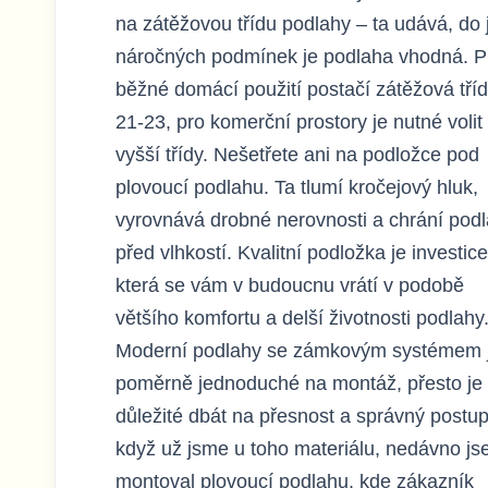
na zátěžovou třídu podlahy – ta udává, do 
náročných podmínek je podlaha vhodná. P
běžné domácí použití postačí zátěžová tří
21-23, pro komerční prostory je nutné volit
vyšší třídy. Nešetřete ani na podložce pod
plovoucí podlahu. Ta tlumí kročejový hluk,
vyrovnává drobné nerovnosti a chrání pod
před vlhkostí. Kvalitní podložka je investice
která se vám v budoucnu vrátí v podobě
většího komfortu a delší životnosti podlahy
Moderní podlahy se zámkovým systémem 
poměrně jednoduché na montáž, přesto je
důležité dbát na přesnost a správný postup
když už jsme u toho materiálu, nedávno j
montoval plovoucí podlahu, kde zákazník