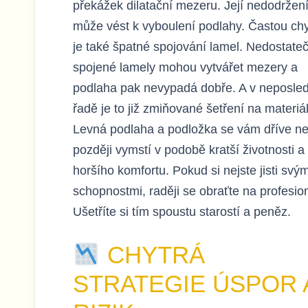
překážek dilatační mezeru. Její nedodržen
může vést k vyboulení podlahy. Častou ch
je také špatné spojování lamel. Nedostate
spojené lamely mohou vytvářet mezery a
podlaha pak nevypadá dobře. A v neposled
řadě je to již zmiňované šetření na materiá
Levná podlaha a podložka se vám dříve n
později vymstí v podobě kratší životnosti a
horšího komfortu. Pokud si nejste jisti svým
schopnostmi, raději se obraťte na profesio
Ušetříte si tím spoustu starostí a peněz.
CHYTRÁ
STRATEGIE ÚSPOR 