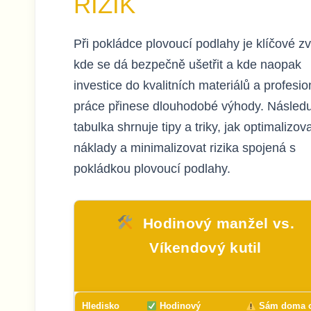
RIZIK
Při pokládce plovoucí podlahy je klíčové zv
kde se dá bezpečně ušetřit a kde naopak
investice do kvalitních materiálů a profesio
práce přinese dlouhodobé výhody. Následu
tabulka shrnuje tipy a triky, jak optimalizov
náklady a minimalizovat rizika spojená s
pokládkou plovoucí podlahy.
Hodinový manžel vs.
Víkendový kutil
Hledisko
Hodinový
Sám doma 