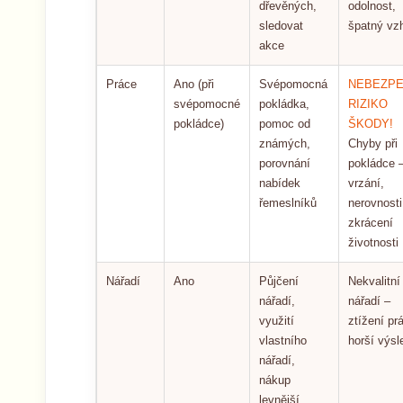
dřevěných,
odolnost,
sledovat
špatný vz
akce
Práce
Ano (při
Svépomocná
NEBEZPE
svépomocné
pokládka,
RIZIKO
pokládce)
pomoc od
ŠKODY!
známých,
Chyby při
porovnání
pokládce 
nabídek
vrzání,
řemeslníků
nerovnosti
zkrácení
životnosti
Nářadí
Ano
Půjčení
Nekvalitní
nářadí,
nářadí –
využití
ztížení pr
vlastního
horší výsl
nářadí,
nákup
levnější