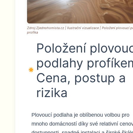
Zdroj:Zjednohomista.cz | Ilustrační vizualizace | Položení plovoucí 
profíka
Položení plovouc
podlahy profíke
Cena, postup a
rizika
Plovoucí podlaha je oblíbenou volbou pro
mnoho domácností díky své relativní ceno
dostupnosti, snadné instalaci a široké škál