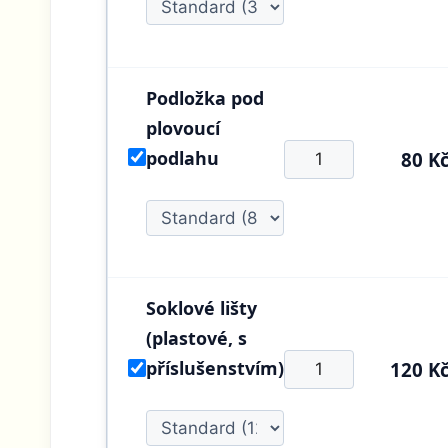
Podložka pod
plovoucí
podlahu
80 K
Soklové lišty
(plastové, s
příslušenstvím)
120 K