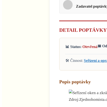
Zadavatel poptávk
DETAIL POPTÁVKY
📅 Od
📊 Status:
Otevřená
🛠️ Činnost:
Seřízení a op
Popis poptávky
Zdroj:Zjednohomista.cz