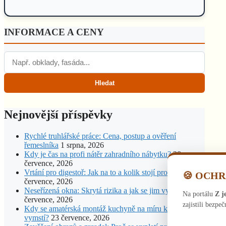
INFORMACE A CENY
Hledat
Nejnovější příspěvky
Rychlé truhlářské práce: Cena, postup a ověření
řemeslníka
1 srpna, 2026
Kdy je čas na profi nátěr zahradního nábytku?
28
července, 2026
Vrtání pro digestoř: Jak na to a kolik stojí profík?
26
🍪 OCH
července, 2026
Neseřízená okna: Skrytá rizika a jak se jim vyhnout
24
Na portálu
Z j
července, 2026
zajistili bezp
Kdy se amatérská montáž kuchyně na míru krutě
vymstí?
23 července, 2026