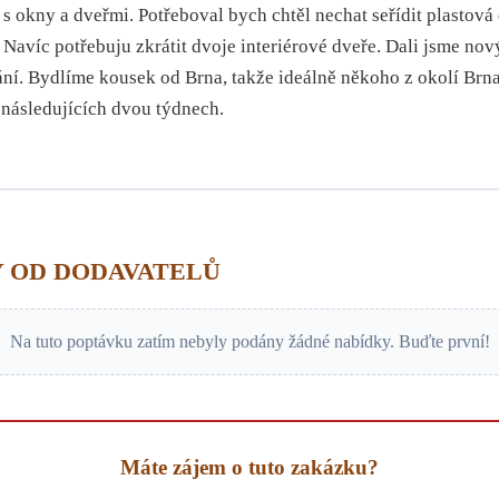
okny a dveřmi. Potřeboval bych chtěl nechat seřídit plastová 
. Navíc potřebuju zkrátit dvoje interiérové dveře. Dali jsme nov
rání. Bydlíme kousek od Brna, takže ideálně někoho z okolí Brn
v následujících dvou týdnech.
 OD DODAVATELŮ
Na tuto poptávku zatím nebyly podány žádné nabídky. Buďte první!
Máte zájem o tuto zakázku?