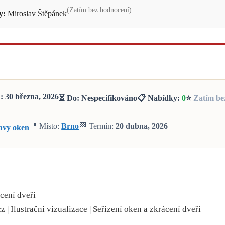
(Zatím bez hodnocení)
y:
Miroslav Štěpánek
: 30 března, 2026
⏳ Do: Nespecifikováno
📋 Nabídky:
0
⭐
Zatím be
📍 Místo:
Brno
🏁 Termín:
20 dubna, 2026
ravy oken
 | Ilustrační vizualizace | Seřízení oken a zkrácení dveří