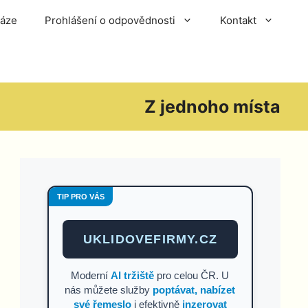
báze
Prohlášení o odpovědnosti
Kontakt
Z jednoho místa
TIP PRO VÁS
UKLIDOVEFIRMY.CZ
Moderní
AI tržiště
pro celou ČR. U
nás můžete služby
poptávat, nabízet
své řemeslo
i efektivně
inzerovat