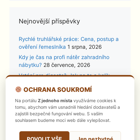
Nejnovější příspěvky
Rychlé truhlářské práce: Cena, postup a
ověření řemeslníka
1 srpna, 2026
Kdy je čas na profi nátěr zahradního
nábytku?
28 července, 2026
Vrtání pro digestoř: Jak na to a kolik
stojí profík?
26 července, 2026
OCHRANA SOUKROMÍ
Neseřízená okna: Skrytá rizika a jak se
Na portálu
Z jednoho místa
využíváme cookies k
jim vyhnout
24 července, 2026
tomu, abychom vám usnadnili hledání dodavatelů a
Kdy se amatérská montáž kuchyně na
zajistili bezpečné fungování webu. S vaším
míru krutě vymstí?
23 července, 2026
souhlasem budeme moci web dále vylepšovat.
Zavěšení obrazů a zrcadel: Proč se
vyplatí profík?
22 července, 2026
POVOLIT VŠE
Jen nezbytné