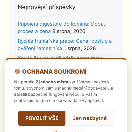
Nejnovější příspěvky
Připojení digestoře do komína: Doba,
proces a cena
8 srpna, 2026
Rychlé truhlářské práce: Cena, postup a
ověření řemeslníka
1 srpna, 2026
Kdy je čas na profi nátěr zahradního
nábytku?
28 července, 2026
OCHRANA SOUKROMÍ
Vrtání pro digestoř: Jak na to a kolik
Na portálu
Z jednoho místa
využíváme cookies k
stojí profík?
26 července, 2026
tomu, abychom vám usnadnili hledání dodavatelů a
Neseřízená okna: Skrytá rizika a jak se
zajistili bezpečné fungování webu. S vaším
jim vyhnout
24 července, 2026
souhlasem budeme moci web dále vylepšovat.
Kdy se amatérská montáž kuchyně na
míru krutě vymstí?
23 července, 2026
POVOLIT VŠE
Jen nezbytné