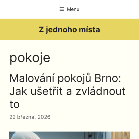
Přeskočit
Menu
na
obsah
Z jednoho místa
pokoje
Malování pokojů Brno:
Jak ušetřit a zvládnout
to
22 března, 2026