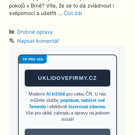
pokojů v Brně? Víte, že se to dá zvládnout i
svépomocí a ušetřit …
Číst dál
Rubriky
Drobné opravy
Napsat komentář
TIP PRO VÁS
UKLIDOVEFIRMY.CZ
Moderní
AI tržiště
pro celou ČR. U nás
můžete služby
poptávat, nabízet své
řemeslo
i efektivně
inzerovat zdarma
.
Vše pro úklid, zahradu a opravy na jednom
místě!