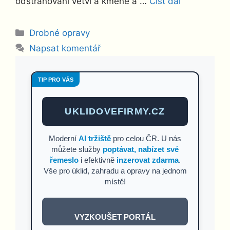
odstraňování větví a kmene a …
Číst dál
Rubriky
Drobné opravy
Napsat komentář
TIP PRO VÁS
UKLIDOVEFIRMY.CZ
Moderní
AI tržiště
pro celou ČR. U nás
můžete služby
poptávat, nabízet své
řemeslo
i efektivně
inzerovat zdarma
.
Vše pro úklid, zahradu a opravy na jednom
místě!
VYZKOUŠET PORTÁL