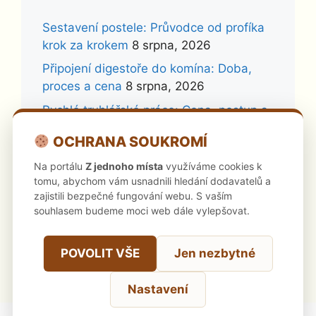
Sestavení postele: Průvodce od profíka
krok za krokem
8 srpna, 2026
Připojení digestoře do komína: Doba,
proces a cena
8 srpna, 2026
Rychlé truhlářské práce: Cena, postup a
ověření řemeslníka
1 srpna, 2026
OCHRANA SOUKROMÍ
Kdy je čas na profi nátěr zahradního
Na portálu
Z jednoho místa
využíváme cookies k
nábytku?
28 července, 2026
tomu, abychom vám usnadnili hledání dodavatelů a
Vrtání pro digestoř: Jak na to a kolik
zajistili bezpečné fungování webu. S vaším
stojí profík?
26 července, 2026
souhlasem budeme moci web dále vylepšovat.
Neseřízená okna: Skrytá rizika a jak se
jim vyhnout
24 července, 2026
POVOLIT VŠE
Jen nezbytné
Nastavení