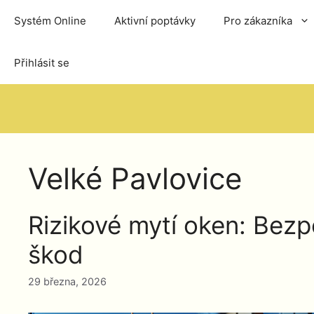
Přeskočit
Systém Online
Aktivní poptávky
Pro zákazníka
na
obsah
Přihlásit se
Velké Pavlovice
Rizikové mytí oken: Bez
škod
29 března, 2026