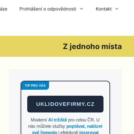
báze
Prohlášení o odpovědnosti
Kontakt
Z jednoho místa
TIP PRO VÁS
UKLIDOVEFIRMY.CZ
Moderní
AI tržiště
pro celou ČR. U
nás můžete služby
poptávat, nabízet
své řemeslo
i efektivně
inzerovat