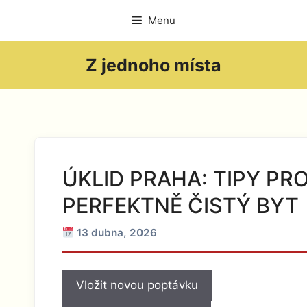
Přeskočit
Menu
na
obsah
Z jednoho místa
ÚKLID PRAHA: TIPY PR
PERFEKTNĚ ČISTÝ BYT
13 dubna, 2026
Vložit novou poptávku