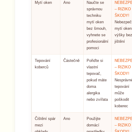
Mytí oken
Ano
Naučte se
NEBEZPE
správnou
– RIZIKO
techniku
ŠKODY!
mytí oken
Nebezpeč
bez šmouh,
mytí oken
vyhnete se
výšky be
profesionální
jištění
pomoci
Tepování
Částečně
Pořiďte si
NEBEZPE
koberců
vlastní
– RIZIKO
tepovač,
ŠKODY!
pokud máte
Nesprávn
doma
tepování
alergika
může
nebo zvířata
poškodit
koberec
Čištění spár
Ano
Použijte
NEBEZPE
mezi
domácí
– RIZIKO
obklady
prostředky
ŠKODY!