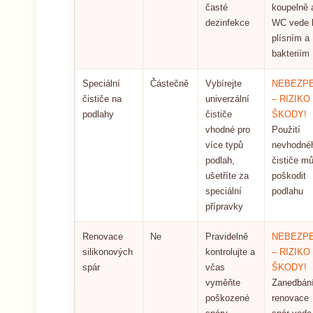
časté
koupelně 
dezinfekce
WC vede 
plísním a
bakteriím
Speciální
Částečně
Vybírejte
NEBEZPE
čističe na
univerzální
– RIZIKO
podlahy
čističe
ŠKODY!
vhodné pro
Použití
více typů
nevhodné
podlah,
čističe m
ušetříte za
poškodit
speciální
podlahu
přípravky
Renovace
Ne
Pravidelně
NEBEZPE
silikonových
kontrolujte a
– RIZIKO
spár
včas
ŠKODY!
vyměňte
Zanedbán
poškozené
renovace