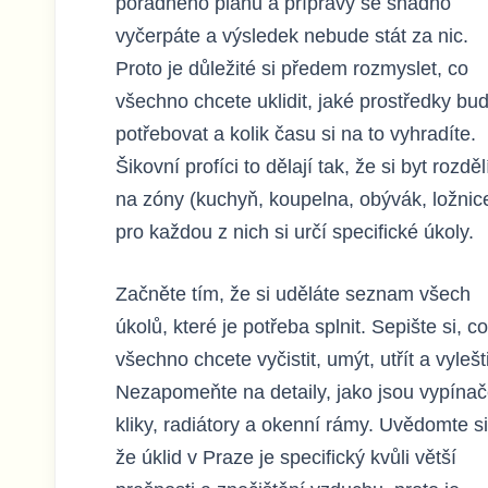
pořádného plánu a přípravy se snadno
vyčerpáte a výsledek nebude stát za nic.
Proto je důležité si předem rozmyslet, co
všechno chcete uklidit, jaké prostředky bu
potřebovat a kolik času si na to vyhradíte.
Šikovní profíci to dělají tak, že si byt rozděl
na zóny (kuchyň, koupelna, obývák, ložnic
pro každou z nich si určí specifické úkoly.
Začněte tím, že si uděláte seznam všech
úkolů, které je potřeba splnit. Sepište si, co
všechno chcete vyčistit, umýt, utřít a vylešti
Nezapomeňte na detaily, jako jsou vypínač
kliky, radiátory a okenní rámy. Uvědomte si
že úklid v Praze je specifický kvůli větší