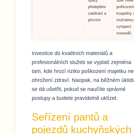
spáry,
spár vede
předejdete
poškozen
zatékání a
koupelny 
plísním
možnému
vytopení
sousedů
Investice do kvalitních materiálů a
profesionálních služeb se vyplatí zejména
tam, kde hrozí riziko poškození majetku n
ohrožení zdraví. Naopak, na běžném úklid
se dá ušetřit, pokud se naučíte správné
postupy a budete pravidelně uklízet.
Seřízení pantů a
pojezdů kuchyňských