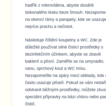
hadřík z mikrovlákna, abyste dosáhli
dokonalého lesku beze šmouh. Nezapome
na okenní rámy a parapety, kde se usazuj
nejvíce prachu a nečistot.
Následuje čištění koupelny a WC. Zde je
důležité používat silné čisticí prostředky s
dezinfekčním účinkem, abyste se zbavili
bakterií a plísní. Zaměřte se na umyvadlo,
vanu, sprchový kout a WC mísu.
Nezapomeňte na spáry mezi obklady, kde 
často usazuje plíseň. Pokud se vám nedaří 
odstranit běžnými prostředky, můžete zkusi
speciální přípravky na bázi chloru nebo pa
čistič.