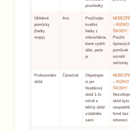
prostředky
Úklidové
Ano
Používejte
NEBEZPE
pomůcky
kvalitní
– RIZIKO
(hadry,
hadry z
ŠKODY!
mopy)
mikrovlákna,
Použití
které vydrží
špinavých
déle, perte
pomůcek
je
roznáší
nečistoty
Profesionální
Částečně
Objednejte
NEBEZPE
úklid
si jen
– RIZIKO
hloubkový
ŠKODY!
úklid 1-2x
Nesvěřujt
ročně a
úklid bytu
běžný úklid
nespolehl
zvládněte
firmě bez
sami
referencí