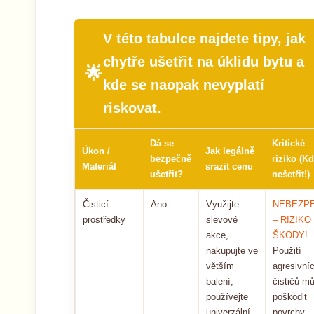
V této tabulce najdete tipy, jak
chytře ušetřit na úklidu bytu a
kde se naopak nevyplatí
riskovat.
Dá se
Kritické
Úkon /
Jak legálně
bezpečně
riziko (K
Materiál
srazit cenu
ušetřit?
nešetřit!)
Čisticí
Ano
Využijte
NEBEZPE
prostředky
slevové
– RIZIKO
akce,
ŠKODY!
nakupujte ve
Použití
větším
agresivní
balení,
čističů m
používejte
poškodit
univerzální
povrchy