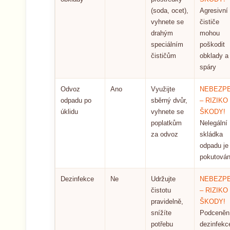
(soda, ocet),
Agresivní
vyhnete se
čističe
drahým
mohou
speciálním
poškodit
čističům
obklady a
spáry
Odvoz
Ano
Využijte
NEBEZPE
odpadu po
sběrný dvůr,
– RIZIKO
úklidu
vyhnete se
ŠKODY!
poplatkům
Nelegální
za odvoz
skládka
odpadu je
pokutová
Dezinfekce
Ne
Udržujte
NEBEZPE
čistotu
– RIZIKO
pravidelně,
ŠKODY!
snížíte
Podceněn
potřebu
dezinfekc