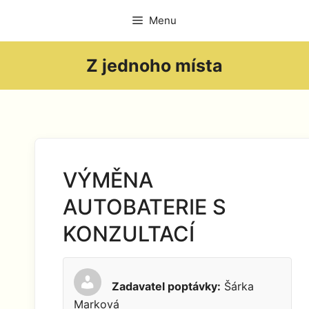
Přeskočit
Menu
na
obsah
Z jednoho místa
VÝMĚNA
AUTOBATERIE S
KONZULTACÍ
Zadavatel poptávky:
Šárka
Marková