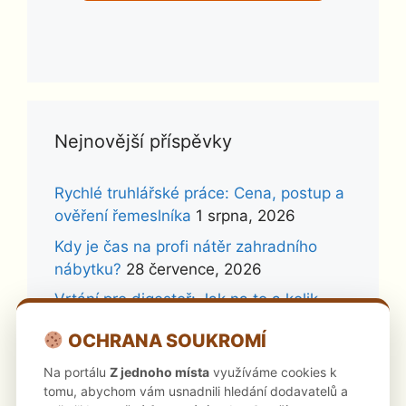
Nejnovější příspěvky
Rychlé truhlářské práce: Cena, postup a
ověření řemeslníka
1 srpna, 2026
Kdy je čas na profi nátěr zahradního
nábytku?
28 července, 2026
Vrtání pro digestoř: Jak na to a kolik
stojí profík?
26 července, 2026
OCHRANA SOUKROMÍ
Neseřízená okna: Skrytá rizika a jak se
Na portálu
Z jednoho místa
využíváme cookies k
jim vyhnout
24 července, 2026
tomu, abychom vám usnadnili hledání dodavatelů a
Kdy se amatérská montáž kuchyně na