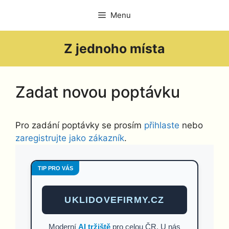
Přeskočit
Menu
na
obsah
Z jednoho místa
Zadat novou poptávku
Pro zadání poptávky se prosím
přihlaste
nebo
zaregistrujte jako zákazník
.
TIP PRO VÁS
UKLIDOVEFIRMY.CZ
Moderní
AI tržiště
pro celou ČR. U nás