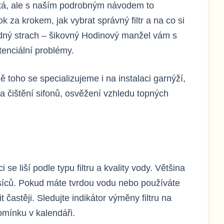
ožitá, ale s naším podrobným návodem to
 za krokem, jak vybrat správný filtr a na co si
žádný strach – šikovný Hodinový manžel vám s
tenciální problémy.
toho se specializujeme i na instalaci garnýží,
 a čištění sifonů, osvěžení vzhledu topných
se liší podle typu filtru a kvality vody. Většina
íců. Pokud máte tvrdou vodu nebo používáte
 častěji. Sledujte indikátor výměny filtru na
omínku v kalendáři.