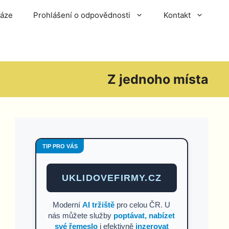
báze
Prohlášení o odpovědnosti
Kontakt
Z jednoho místa
TIP PRO VÁS
UKLIDOVEFIRMY.CZ
Moderní
AI tržiště
pro celou ČR. U
nás můžete služby
poptávat, nabízet
své řemeslo
i efektivně
inzerovat