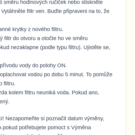
oti směru hodinových ručiček nebo stiskněte
. Vytáhněte filtr ven. Buďte připraveni na to, že
nné krytky z nového filtru.
 filtr do otvoru a otočte ho ve směru
ud nezaklapne (podle typu filtru). Ujistěte se,
 přívodu vody do polohy ON.
roplachovat vodou po dobu 5 minut. To pomůže
filtru.
zda kolem filtru neuniká voda. Pokud ano,
zený.
dnici! Nezapomeňte si poznačit datum výměny,
. A pokud potřebujete pomoct s Výměna