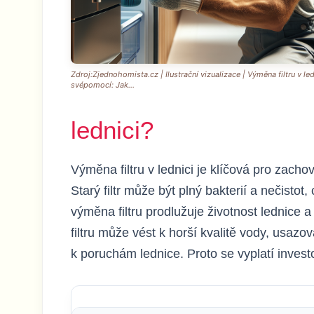
Zdroj:Zjednohomista.cz | Ilustrační vizualizace | Výměna filtru v led
svépomocí: Jak...
lednici?
Výměna filtru v lednici je klíčová pro zacho
Starý filtr může být plný bakterií a nečistot,
výměna filtru prodlužuje životnost lednice 
filtru může vést k horší kvalitě vody, usa
k poruchám lednice. Proto se vyplatí inves