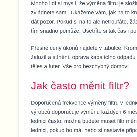
Mnoho lidí si myslí, že výměna filtru je sl
zvládnete sami. Ukážeme vám, jak na to krok
dát pozor. Pokud si na to ale netroufáte, 
tím snadno pomůže. Ušetříte si tak čas i po
Přesné ceny úkonů najdete v tabulce. Kromě 
žaluzií a stínění, oprava kapajícího odpadu
těles a futer. Vše pro bezchybný domov!
Jak často měnit filtr?
Doporučená frekvence výměny filtru v lednici 
výrobců doporučuje výměnu každých 6 měs
lednici často, možná budete muset filtr měnit
lednici, pokud ho má, nebo si nastavte přip