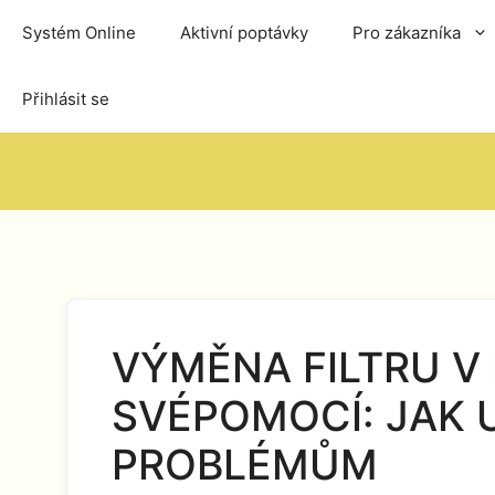
Přeskočit
Systém Online
Aktivní poptávky
Pro zákazníka
na
obsah
Přihlásit se
VÝMĚNA FILTRU V 
SVÉPOMOCÍ: JAK U
PROBLÉMŮM