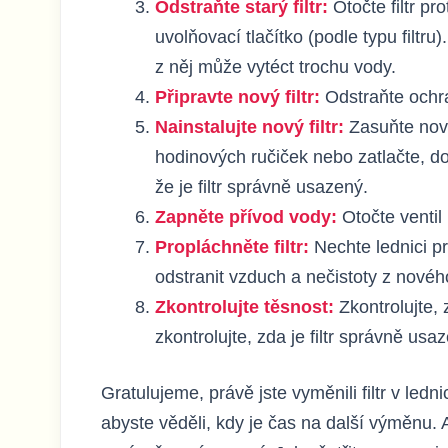
Odstraňte starý filtr:
Otočte filtr pr
uvolňovací tlačítko (podle typu filtru)
z něj může vytéct trochu vody.
Připravte nový filtr:
Odstraňte ochra
Nainstalujte nový filtr:
Zasuňte nový
hodinových ručiček nebo zatlačte, dok
že je filtr správně usazený.
Zapněte přívod vody:
Otočte ventil
Propláchněte filtr:
Nechte lednici p
odstranit vzduch a nečistoty z nového 
Zkontrolujte těsnost:
Zkontrolujte, 
zkontrolujte, zda je filtr správně usa
Gratulujeme, právě jste vyměnili filtr v le
abyste věděli, kdy je čas na další výměnu