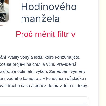
Hodinového
manžela
nici
Proč měnit filtr v
vání kvality vody a ledu, které konzumujete.
 což se projeví na chuti a vůni. Pravidelná
a zajišťuje optimální výkon. Zanedbání výměny
zování vodního kamene a v konečném důsledku i
tovat trochu času a peněz do pravidelné údržby.