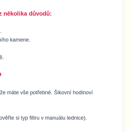
 z několika důvodů:
.
ního kamene.
ě.
?
, že máte vše potřebné. Šikovní hodinoví
(ověřte si typ filtru v manuálu lednice).